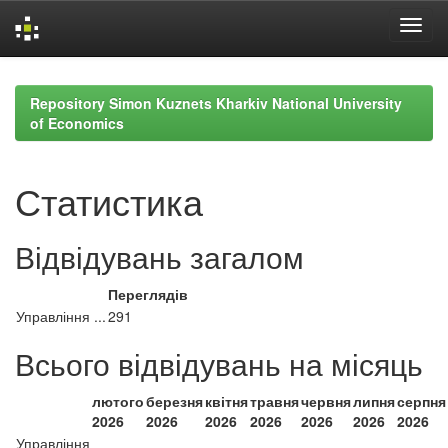
Skip
navigation
Repository Simon Kuznets Kharkiv National University
of Economics
Статистика
Відвідувань загалом
Переглядів
Управління ...
291
Всього відвідувань на місяць
лютого
березня
квітня
травня
червня
липня
серпня
2026
2026
2026
2026
2026
2026
2026
Управління