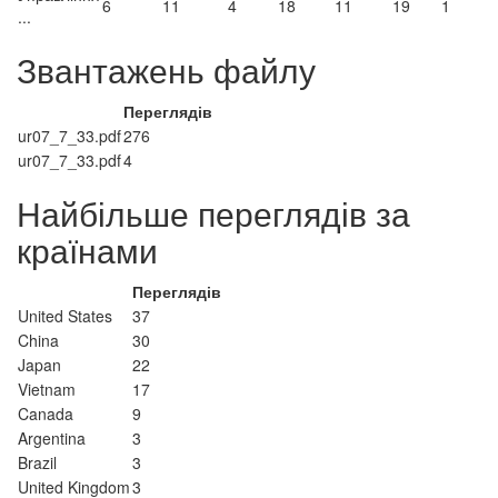
6
11
4
18
11
19
1
...
Звантажень файлу
Переглядів
ur07_7_33.pdf
276
ur07_7_33.pdf
4
Найбільше переглядів за
країнами
Переглядів
United States
37
China
30
Japan
22
Vietnam
17
Canada
9
Argentina
3
Brazil
3
United Kingdom
3