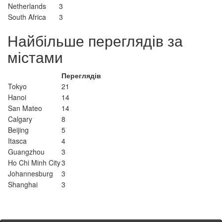
Netherlands
3
South Africa
3
Найбільше переглядів за
містами
Переглядів
Tokyo
21
Hanoi
14
San Mateo
14
Calgary
8
Beijing
5
Itasca
4
Guangzhou
3
Ho Chi Minh City
3
Johannesburg
3
Shanghai
3