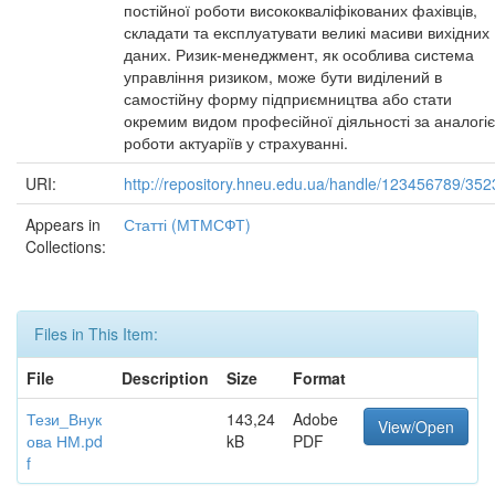
постійної роботи висококваліфікованих фахівців,
складати та експлуатувати великі масиви вихідних
даних. Ризик-менеджмент, як особлива система
управління ризиком, може бути виділений в
самостійну форму підприємництва або стати
окремим видом професійної діяльності за аналогі
роботи актуаріїв у страхуванні.
URI:
http://repository.hneu.edu.ua/handle/123456789/352
Appears in
Статті (МТМСФТ)
Collections:
Files in This Item:
File
Description
Size
Format
Тези_Внук
143,24
Adobe
View/Open
ова НМ.pd
kB
PDF
f