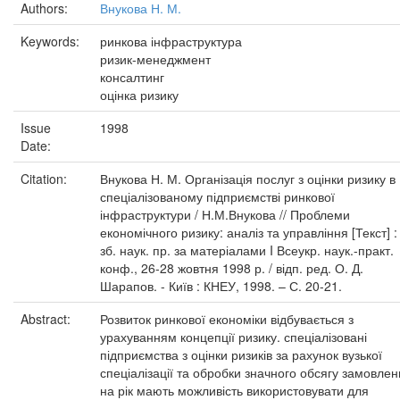
Authors:
Внукова Н. М.
Keywords:
ринкова інфраструктура
ризик-менеджмент
консалтинг
оцінка ризику
Issue
1998
Date:
Citation:
Внукова Н. М. Організація послуг з оцінки ризику в
спеціалізованому підприємстві ринкової
інфраструктури / Н.М.Внукова // Проблеми
економічного ризику: аналіз та управління [Текст] :
зб. наук. пр. за матеріалами I Всеукр. наук.-практ.
конф., 26-28 жовтня 1998 р. / відп. ред. О. Д.
Шарапов. - Київ : КНЕУ, 1998. – С. 20-21.
Abstract:
Розвиток ринкової економіки відбувається з
урахуванням концепції ризику. спеціалізовані
підприємства з оцінки ризиків за рахунок вузької
спеціалізації та обробки значного обсягу замовлен
на рік мають можливість використовувати для