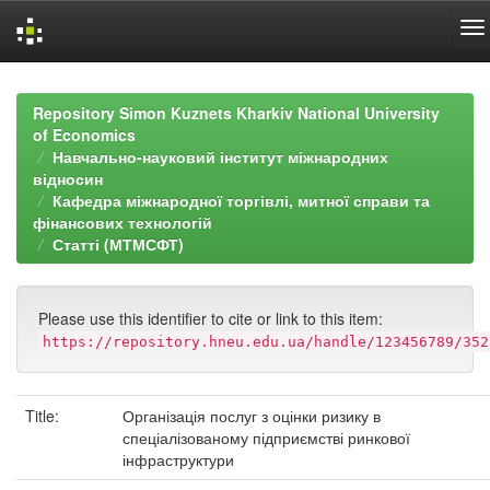
Skip
navigation
Repository Simon Kuznets Kharkiv National University
of Economics
Навчально-науковий інститут міжнародних
відносин
Кафедра міжнародної торгівлі, митної справи та
фінансових технологій
Статті (МТМСФТ)
Please use this identifier to cite or link to this item:
https://repository.hneu.edu.ua/handle/123456789/352
Title:
Організація послуг з оцінки ризику в
спеціалізованому підприємстві ринкової
інфраструктури