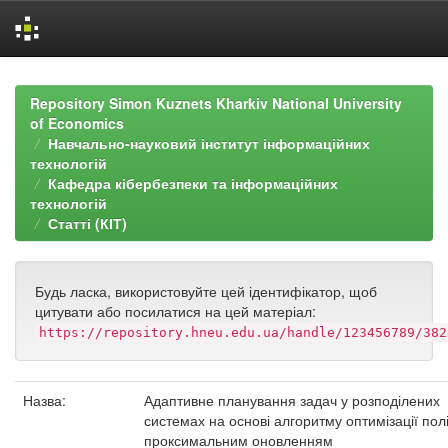
Skip
navigation
Repository Simon Kuznets Kharkiv National University
of Economics
Навчально-науковий інститут інформаційних
технологій
Кафедра кібербезпеки та інформаційних
технологій
Статті (КІТ)
Будь ласка, використовуйте цей ідентифікатор, щоб
цитувати або посилатися на цей матеріал:
https://repository.hneu.edu.ua/handle/123456789/382
Назва:
Адаптивне планування задач у розподілених
системах на основі алгоритму оптимізації полі
проксимальним оновленням