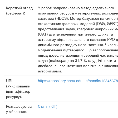
Короткий огляд
У роботі запропоновано метод адаптивного
(реферат):
планування ресурсів у гетерогенних розподіл
системах (HDCS). Метод базується на синергі
стохастичних графових моделей (DAG, GERT
представлення задач, графових нейронних 
(GAT) для визначення критичного шляху та
алгоритму підкріплювального навчання PPO 
динамічного розподілу навантаження. Чисель
моделювання підтвердило, що запропонован
підхід дозволяє зменшити середній час викон
задач (makespan) на 31,7 % та удвічі знизити
дисбаланс навантаження порівняно з класич
алгоритмами.
URI
https://repository.hneu.edu.ua/handle/1234567
(Уніфікований
ідентифікатор
ресурсу):
Розташовується
Статті (КІТ)
у зібраннях: