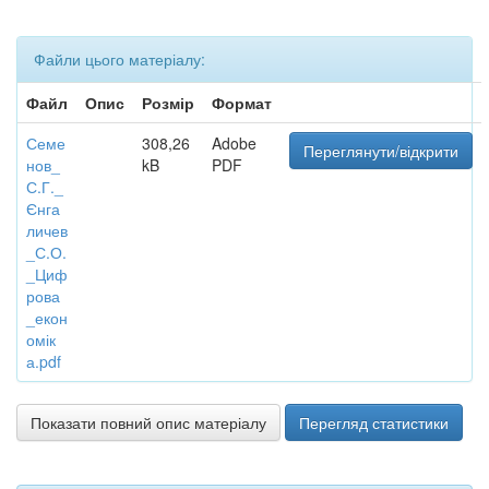
Файли цього матеріалу:
Файл
Опис
Розмір
Формат
Семе
308,26
Adobe
Переглянути/відкрити
нов_
kB
PDF
С.Г._
Єнга
личев
_С.О.
_Циф
рова
_екон
омік
а.pdf
Показати повний опис матеріалу
Перегляд статистики