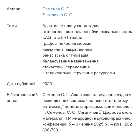
Автори:
Семенов С. Г.
Єнгаличев С. О.
Теми:
Адаптивне планування задач
гетерогенні розподілені обчислювальні систе
DAG та GERT графи
графові нейронні мережі
навчання з підкріпленням
байєсівська оптимізація
балансування навантаження
стохастичні середовища
інтелектуальне керування ресурсами
Дата публікації:
2025
Бібліографічний
Семенов С. Г. Адаптивне планування задач у
опис:
розподілених системах на основі алгоритму
оптимізації політик із проксимальним оновлен
Г. Семенов, С. О. Єнгаличев // Цифрова еконо
матеріали ІІІ Міжнародної науково-практичної
конференції, 5 – 6 червня 2025 р . – київ , 202
698-700.