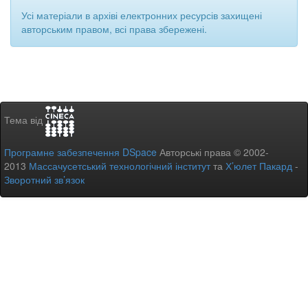
Усі матеріали в архіві електронних ресурсів захищені
авторським правом, всі права збережені.
Тема від
Програмне забезпечення DSpace
Авторські права © 2002-
2013
Массачусетський технологічний інститут
та
Х’юлет Пакард
-
Зворотний зв’язок