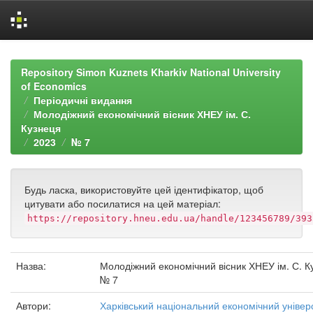
Skip
navigation
Repository Simon Kuznets Kharkiv National University
of Economics
Періодичні видання
Молодіжний економічний вісник ХНЕУ ім. С.
Кузнеця
2023
№ 7
Будь ласка, використовуйте цей ідентифікатор, щоб
цитувати або посилатися на цей матеріал:
https://repository.hneu.edu.ua/handle/123456789/393
Назва:
Молодіжний економічний вісник ХНЕУ ім. С. К
№ 7
Автори:
Харківський національний економічний універ