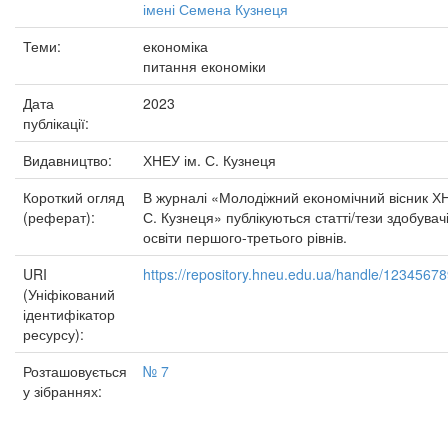
імені Семена Кузнеця
Теми:
економіка
питання економіки
Дата
2023
публікації:
Видавництво:
ХНЕУ ім. С. Кузнеця
Короткий огляд
В журналі «Молодіжний економічний вісник ХН
(реферат):
С. Кузнеця» публікуються статті/тези здобувач
освіти першого-третього рівнів.
URI
https://repository.hneu.edu.ua/handle/1234567
(Уніфікований
ідентифікатор
ресурсу):
Розташовується
№ 7
у зібраннях: