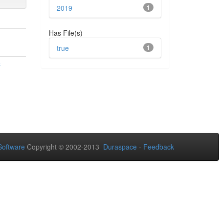
2019
1
Has File(s)
true
1
й
oftware
Copyright © 2002-2013
Duraspace
-
Feedback