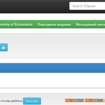
versity of Economics
Періодичні видання
Молодіжний еконо
on of new additions