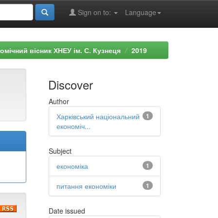
Sign on to:
Language
мічний вісник ХНЕУ ім. С. Кузнеця
2019
Discover
Author
Харківський національний
1
економіч...
Subject
економіка
1
питання економіки
1
Date issued