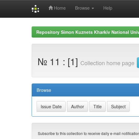
Home
Browse
Help
Skip
navigation
Repository Simon Kuznets Kharkiv National Uni
№ 11 : [1]
Collection home page
Browse
Subscribe to this collection to receive daily e-mail notificati