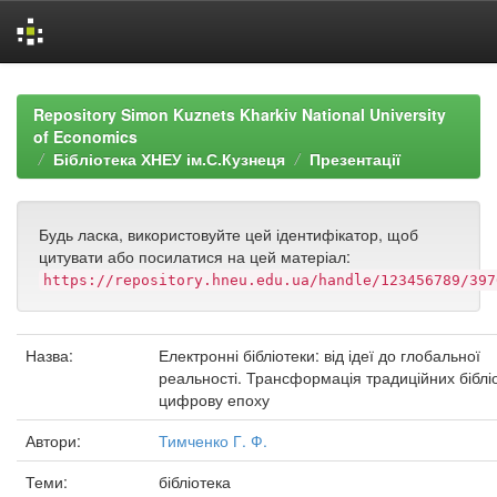
Skip
navigation
Repository Simon Kuznets Kharkiv National University
of Economics
Бібліотека ХНЕУ ім.С.Кузнеця
Презентації
Будь ласка, використовуйте цей ідентифікатор, щоб
цитувати або посилатися на цей матеріал:
https://repository.hneu.edu.ua/handle/123456789/397
Назва:
Електронні бібліотеки: від ідеї до глобальної
реальності. Трансформація традиційних бібліо
цифрову епоху
Автори:
Тимченко Г. Ф.
Теми:
бібліотека