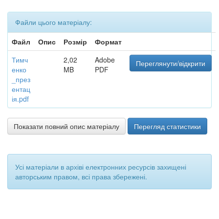
Файли цього матеріалу:
Файл
Опис
Розмір
Формат
Тимч
2,02
Adobe
Переглянути/відкрити
енко
MB
PDF
_през
ентац
ія.pdf
Показати повний опис матеріалу
Перегляд статистики
Усі матеріали в архіві електронних ресурсів захищені
авторським правом, всі права збережені.