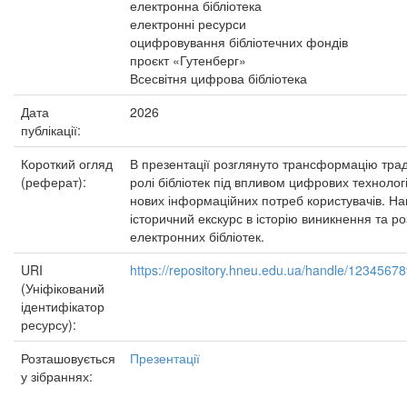
електронна бібліотека
електронні ресурси
оцифровування бібліотечних фондів
проєкт «Гутенберг»
Всесвітня цифрова бібліотека
Дата
2026
публікації:
Короткий огляд
В презентації розглянуто трансформацію трад
(реферат):
ролі бібліотек під впливом цифрових технологі
нових інформаційних потреб користувачів. Н
історичний екскурс в історію виникнення та ро
електронних бібліотек.
URI
https://repository.hneu.edu.ua/handle/1234567
(Уніфікований
ідентифікатор
ресурсу):
Розташовується
Презентації
у зібраннях: