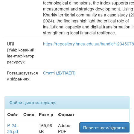
technological dimensions, the index supports res
measurement and strategy development. Using
Kharkiv territorial community as a case study (
2024), the findings highlight the critical role of
institutional capacity and digital transformation i
strengthening local financial resilience.
URI
https://repository.hneu.edu.ua/handle/1234567
(Уніфікований
ідентифікатор
ресурсу):
Розташовується
Статті (ДУПАЕП)
у зібраннях:
Файли цього матеріалу:
Файл
Опис
Розмір
Формат
P. 24-
165,96
Adobe
Переглянути/відкрити
25.pd
kB
PDF