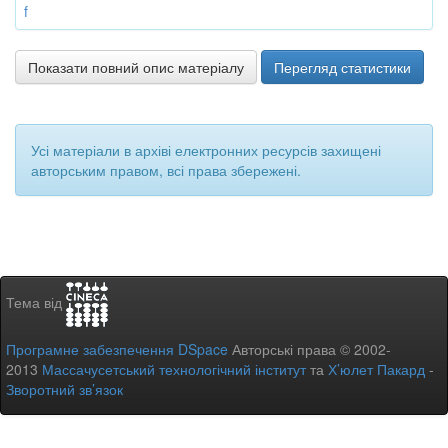
f
Показати повний опис матеріалу
Перегляд статистики
Усі матеріали в архіві електронних ресурсів захищені
авторським правом, всі права збережені.
Тема від
Програмне забезпечення DSpace
Авторські права © 2002-
2013
Массачусетський технологічний інститут
та
Х’юлет Пакард
-
Зворотний зв’язок