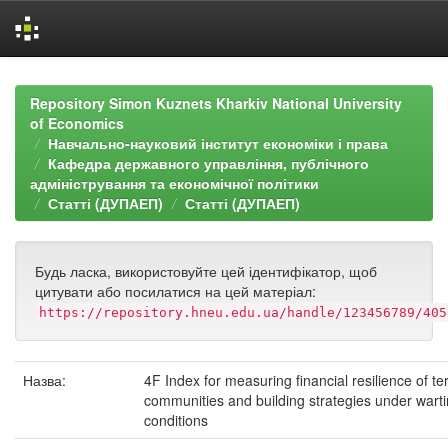
Skip
navigation
Repository Simon Kuznets Kharkiv National University
of Economics
Навчально-науковий інститут економіки і права
Кафедра державного управління, публічного
адміністрування та економічної політики
Статті (ДУПАЕП)
Статті (ДУПАЕП)
Будь ласка, використовуйте цей ідентифікатор, щоб
цитувати або посилатися на цей матеріал:
https://repository.hneu.edu.ua/handle/123456789/405
Назва:
4F Index for measuring financial resilience of terr
communities and building strategies under wart
conditions