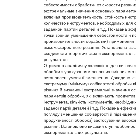
себестоимости обработки от скорости резан
экстремальные значения основных параметро
включая производительность, стойкость инст
количество инструментов, необходимых для 
заданной партии деталей и т.д. Показана эф
точки зрения уменьшения себестоимости и 
производительности обработки) применения
высокоскоростного резания. Установлена выс
сходимости теоретических и эксперименталь
результатов.
Отримано аналітичну залежність для визначен
обробки з урахуванням основних змінних стат
встановлені умови її зменшення. Доведено іс
екстремуму (мінімуму) собівартості обробки в
різання й визначені екстремальні значення о
параметрів обробки, які включають продуктивні
інструмента, кількість інструментів, необхідн
заданої партії деталей і т.д. Показана ефектив
погляду зменшення собівартості й підвищенн
продуктивності обробки) застосування високо
різання. Встановлено високий ступінь збіжност
експериментальних результатів.