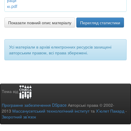
раци
ю.pdf
Показати повний опис матеріалу
Перегляд статистики
Усі матеріали в архіві електронних ресурсів захищені
авторським правом, всі права збережені.
Тема від
Програмне забезпечення DSpace
Авторські права © 2002-
2013
Массачусетський технологічний інститут
та
Х’юлет Пакард
-
Зворотний зв’язок