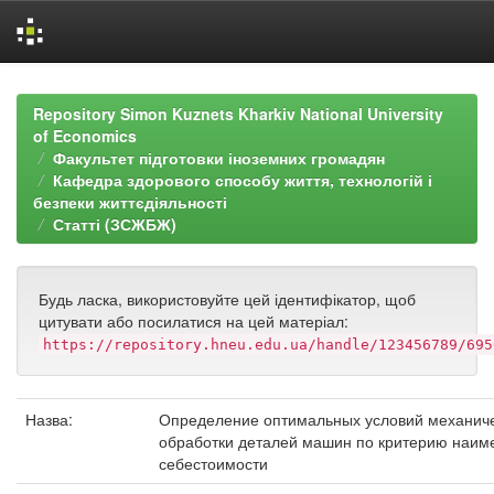
Skip
navigation
Repository Simon Kuznets Kharkiv National University
of Economics
Факультет підготовки іноземних громадян
Кафедра здорового способу життя, технологій і
безпеки життєдіяльності
Статті (ЗСЖБЖ)
Будь ласка, використовуйте цей ідентифікатор, щоб
цитувати або посилатися на цей матеріал:
https://repository.hneu.edu.ua/handle/123456789/695
Назва:
Определение оптимальных условий механич
обработки деталей машин по критерию наи
себестоимости