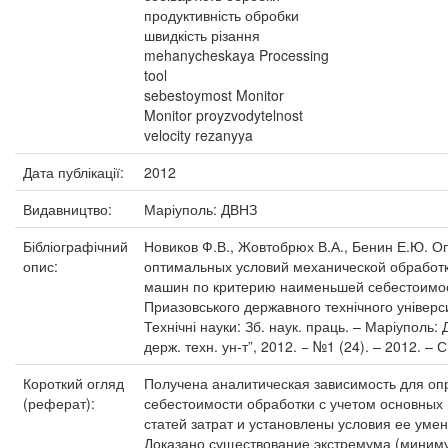
продуктивність обробки
швидкість різання
mehanycheskaya Processing
tool
sebestoymost Monitor
Monitor proyzvodytelnost
velocity rezanyya
Дата публікації:
2012
Видавництво:
Маріуполь: ДВНЗ
Бібліографічний
Новиков Ф.В., Жовтобрюх В.А., Бенин Е.Ю. 
опис:
оптимальных условий механической обработ
машин по критерию наименьшей себестоимост
Приазовського державного технічного універси
Технічні науки: Зб. наук. праць. – Маріуполь:
держ. техн. ун-т”, 2012. − №1 (24). – 2012. – С
Короткий огляд
Получена аналитическая зависимость для о
(реферат):
себестоимости обработки с учетом основны
статей затрат и установлены условия ее уме
Доказано существование экстремума (миним