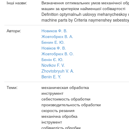
Інші назви:
Визначення оптимальних умов механічної об
машин за критерієм найменшої собівартості
Definition optymalnыh uslovyy mehanycheskoy 
machine parts by Criteria naymenshey sebesto
Автори:
Новиков Ф. В.
Жовтобрюх В. А.
Бенин Е. Ю.
Новіков Ф. В.
Жовтобрюх В. О.
Бенін Є. Ю.
Novikov F. V.
Zhovtobryuh V. A.
Benin E. Y.
Теми:
механическая обработка
инструмент
себестоимость обработки
производительность обработки
скорость резания
механічна обробка
інструмент
собівартість обробки