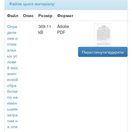
Файли цього матеріалу:
Файл
Опис
Розмір
Формат
Опре
369,11
Adobe
деле
kB
PDF
ние о
птим
альн
Переглянути/відкрити
ых ус
лови
й мех
анич
еской
обра
ботки
по на
имен
ьшим
затра
там н
а опе