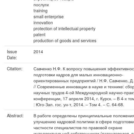
послуги
training
small enterprise
innovation
protection of intellectual property
patent
production of goods and services
Issue
2014
Date:
Citation:
Савченко Н.Ф. К вопросу повышения эффективнос
подготовки кадров для малых инновационно-
ориентированных предприятий / Н.Ф. Савченко, Д
// Современные инновации в науке и технике: сбо
научных трудов 4-ой Международной научно-прак
конференции, 17 апреля 2014, г. Курск. – В 4-х то
: Юго-Зап. гос. ун-т, 2014. – Том 4. – С. 64-68.
Abstract:
В работе определены принципиальные положени
улучшению кадровой политики в сфере подготовки
частности специалистов по правовой охране
интеллектуальной собственности (патентоведов, 