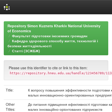
Skip
navigation
Repository Simon Kuznets Kharkiv National University
of Economics
Факультет підготовки іноземних громадян
Кафедра здорового способу життя, технологій і
безпеки життєдіяльності
Статті (ЗСЖБЖ)
Please use this identifier to cite or link to this item:
https://repository.hneu.edu.ua/handle/123456789/113
Title:
К вопросу повышения эффективности подготовки 
малых инновационно-ориентированных предприя
Other
До питання підвищення ефективності підготовки ка
Titles:
малих інноваційно-орієнтованих підприємств