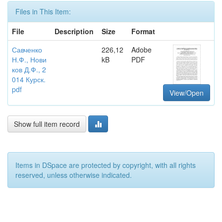
Files in This Item:
File
Description
Size
Format
Савченко
226,12
Adobe
Н.Ф., Нови
kB
PDF
ков Д.Ф., 2
014 Курск.
pdf
View/Open
Show full item record
Items in DSpace are protected by copyright, with all rights
reserved, unless otherwise indicated.