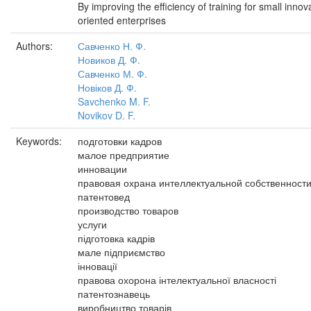
By improving the efficiency of training for small innov
oriented enterprises
Authors:
Савченко Н. Ф.
Новиков Д. Ф.
Савченко М. Ф.
Новіков Д. Ф.
Savchenko M. F.
Novikov D. F.
Keywords:
подготовки кадров
малое предприятие
инновации
правовая охрана интеллектуальной собственност
патентовед
производство товаров
услуги
підготовка кадрів
мале підприємство
інновації
правова охорона інтелектуальної власності
патентознавець
виробництво товарів