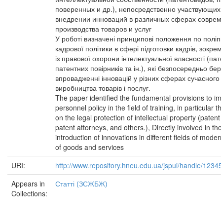
поверенных и др.), непосредственно участвующих
внедрении инноваций в различных сферах совре
производства товаров и услуг
У роботі визначені принципові положення по пол
кадрової політики в сфері підготовки кадрів, зокре
із правової охорони інтелектуальної власності (пат
патентних повірників та ін.), які безпосередньо бер
впровадженні інновацій у різних сферах сучасного
виробництва товарів і послуг.
The paper identified the fundamental provisions to i
personnel policy in the field of training, in particular 
on the legal protection of intellectual property (paten
patent attorneys, and others.), Directly involved in th
introduction of innovations in different fields of mode
of goods and services
URI:
http://www.repository.hneu.edu.ua/jspui/handle/123
Appears in
Статті (ЗСЖБЖ)
Collections: