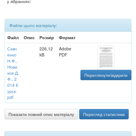
у зібраннях:
Файли цього матеріалу:
Файл
Опис
Розмір
Формат
Савч
226,12
Adobe
енко
kB
PDF
Н.Ф.,
Нови
ков Д.
Переглянути/відкрити
Ф., 2
014 К
урск.
pdf
Показати повний опис матеріалу
Перегляд статистики