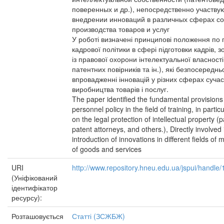
поверенных и др.), непосредственно участву
внедрении инноваций в различных сферах с
производства товаров и услуг
У роботі визначені принципові положення по
кадрової політики в сфері підготовки кадрів, 
із правової охорони інтелектуальної власності
патентних повірників та ін.), які безпосереднь
впровадженні інновацій у різних сферах суча
виробництва товарів і послуг.
The paper identified the fundamental provisions
personnel policy in the field of training, in partic
on the legal protection of intellectual property (
patent attorneys, and others.), Directly involved 
introduction of innovations in different fields of
of goods and services
URI
http://www.repository.hneu.edu.ua/jspui/handl
(Уніфікований
ідентифікатор
ресурсу):
Розташовується
Статті (ЗСЖБЖ)