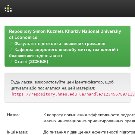
Skip
navigation
Repository Simon Kuznets Kharkiv National University
of Economics
Факультет підготовки іноземних громадян
Кафедра здорового способу життя, технологій і
безпеки життєдіяльності
Статті (ЗСЖБЖ)
Будь ласка, використовуйте цей ідентифікатор, щоб
цитувати або посилатися на цей матеріал:
https://repository.hneu.edu.ua/handle/123456789/113
Назва:
К вопросу повышения эффективности подгото
малых инновационно-ориентированных пред
Інші назви:
До питання підвищення ефективності підготов