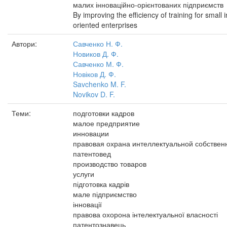
малих інноваційно-орієнтованих підприємств
By improving the efficiency of training for small 
oriented enterprises
Автори:
Савченко Н. Ф.
Новиков Д. Ф.
Савченко М. Ф.
Новіков Д. Ф.
Savchenko M. F.
Novikov D. F.
Теми:
подготовки кадров
малое предприятие
инновации
правовая охрана интеллектуальной собствен
патентовед
производство товаров
услуги
підготовка кадрів
мале підприємство
інновації
правова охорона інтелектуальної власності
патентознавець