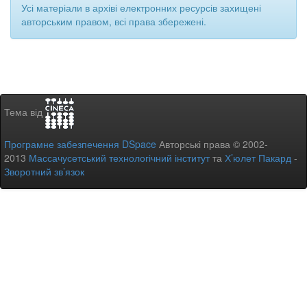
Усі матеріали в архіві електронних ресурсів захищені
авторським правом, всі права збережені.
Тема від
Програмне забезпечення DSpace
Авторські права © 2002-
2013
Массачусетський технологічний інститут
та
Х’юлет Пакард
-
Зворотний зв’язок