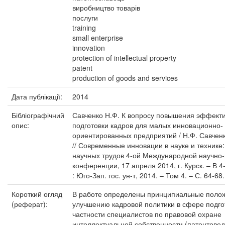
виробництво товарів
послуги
training
small enterprise
innovation
protection of intellectual property
patent
production of goods and services
Дата публікації:
2014
Бібліографічний
Савченко Н.Ф. К вопросу повышения эффект
опис:
подготовки кадров для малых инновационно-
ориентированных предприятий / Н.Ф. Савченк
// Современные инновации в науке и технике:
научных трудов 4-ой Международной научно-
конференции, 17 апреля 2014, г. Курск. – В 4-
: Юго-Зап. гос. ун-т, 2014. – Том 4. – С. 64-68.
Короткий огляд
В работе определены принципиальные поло
(реферат):
улучшению кадровой политики в сфере подгот
частности специалистов по правовой охране
интеллектуальной собственности (патентовед