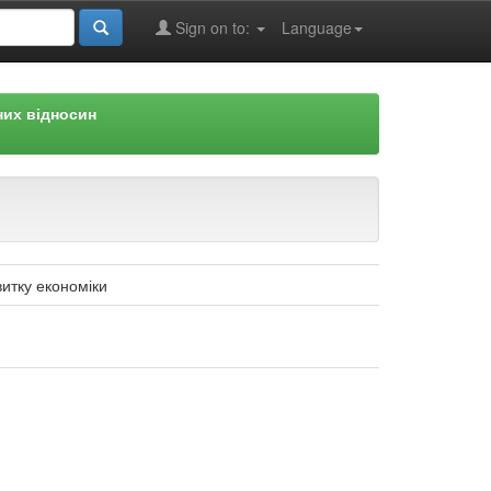
Sign on to:
Language
них відносин
витку економіки