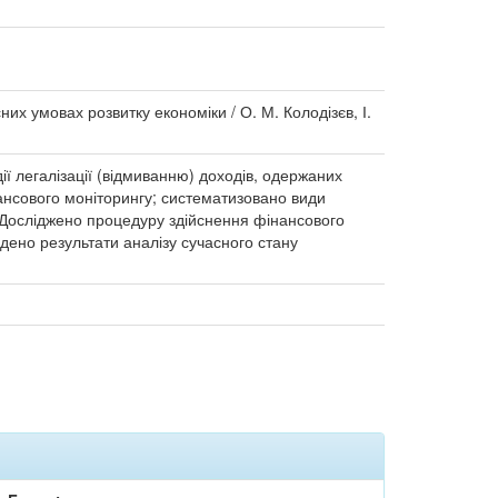
них умовах розвитку економіки / О. М. Колодізєв, І.
ії легалізації (відмиванню) доходів, одержаних
ансового моніторингу; систематизовано види
. Досліджено процедуру здійснення фінансового
дено результати аналізу сучасного стану