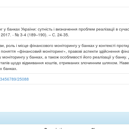
 у банках України: сутність і визначення проблем реалізації в сучас
 2017. - № 3-4 (189–190). – С. 24-35.
и, роль і місце фінансового моніторингу у банках у контексті протид
 поняття «фінансовий моніторинг», правові аспекти здійснення фін
моніторингу у банках, а також особливості його реалізації у банку
ь етапів щодо відмивання коштів, отриманих злочинним шляхом. Наве
х банках.
123456789/25088