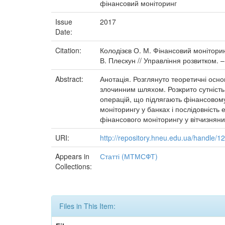
фінансовий моніторинг
Issue
2017
Date:
Citation:
Колодізєв О. М. Фінансовий моніторинг
В. Плескун // Управління розвитком. –
Abstract:
Анотація. Розглянуто теоретичні основ
злочинним шляхом. Розкрито сутність
операцій, що підлягають фінансовому 
моніторингу у банках і послідовніст
фінансового моніторингу у вітчизняни
URI:
http://repository.hneu.edu.ua/handle/
Appears in
Статті (МТМСФТ)
Collections:
Files in This Item: