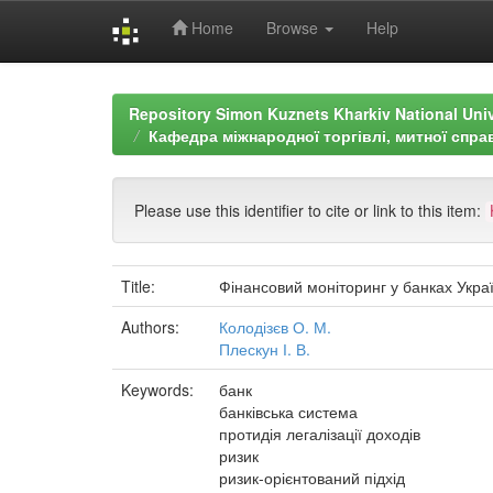
Home
Browse
Help
Skip
navigation
Repository Simon Kuznets Kharkiv National Uni
Кафедра міжнародної торгівлі, митної спра
Please use this identifier to cite or link to this item:
Title:
Фінансовий моніторинг у банках Украї
Authors:
Колодізєв О. М.
Плескун І. В.
Keywords:
банк
банківська система
протидія легалізації доходів
ризик
ризик-орієнтований підхід