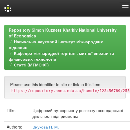
Skip
navigation
Repository Simon Kuznets Kharkiv National University
of Economics
Навчально-науковий інститут міжнародних
відносин
Кафедра міжнародної торгівлі, митної справи та
фінансових технологій
Статті (МТМСФТ)
Please use this identifier to cite or link to this item:
https://repository.hneu.edu.ua/handle/123456789/255
Title:
Цифровий аутсорсинг у розвитку господарської
діяльності підприємства
Authors:
Внукова Н. М.