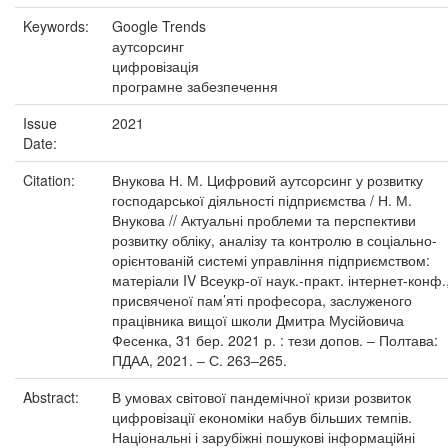
Keywords:
Google Trends
аутсорсинг
цифровізація
програмне забезпечення
Issue
2021
Date:
Citation:
Внукова Н. М. Цифровий аутсорсинг у розвитку
господарської діяльності підприємства / Н. М.
Внукова // Актуальні проблеми та перспективи
розвитку обліку, аналізу та контролю в соціально-
орієнтованій системі управління підприємством:
матеріали IV Всеукр-ої наук.-практ. інтернет-конф.
присвяченої пам’яті професора, заслуженого
працівника вищої школи Дмитра Мусійовича
Фесенка, 31 бер. 2021 р. : тези допов. ‒ Полтава:
ПДАА, 2021. ‒ С. 263‒265.
Abstract:
В умовах світової пандемічної кризи розвиток
цифровізації економіки набув більших темпів.
Національні і зарубіжні пошукові інформаційні