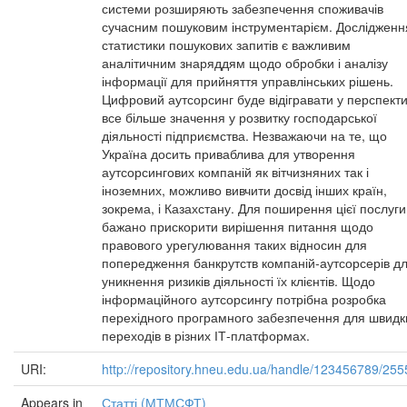
системи розширяють забезпечення споживачів
сучасним пошуковим інструментарієм. Дослідженн
статистики пошукових запитів є важливим
аналітичним знаряддям щодо обробки і аналізу
інформації для прийняття управлінських рішень.
Цифровий аутсорсинг буде відігравати у перспекти
все більше значення у розвитку господарської
діяльності підприємства. Незважаючи на те, що
Україна досить приваблива для утворення
аутсорсингових компаній як вітчизняних так і
іноземних, можливо вивчити досвід інших країн,
зокрема, і Казахстану. Для поширення цієї послуги
бажано прискорити вирішення питання щодо
правового урегулювання таких відносин для
попередження банкрутств компаній-аутсорсерів д
уникнення ризиків діяльності їх клієнтів. Щодо
інформаційного аутсорсингу потрібна розробка
перехідного програмного забезпечення для швидк
переходів в різних ІТ-платформах.
URI:
http://repository.hneu.edu.ua/handle/123456789/255
Appears in
Статті (МТМСФТ)