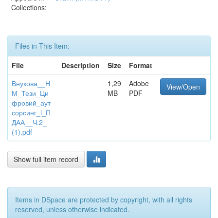
Collections:
Files in This Item:
File
Description
Size
Format
Внукова__Н
1,29
Adobe
View/Open
М_Тези_Ци
MB
PDF
фровий_аут
сорсинг_i_П
ДАА__Ч.2_
(1).pdf
Show full item record
Items in DSpace are protected by copyright, with all rights
reserved, unless otherwise indicated.